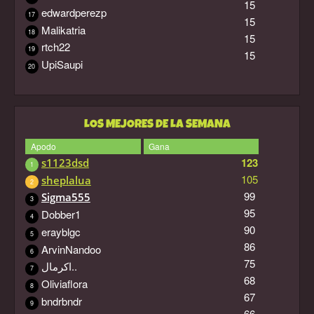
15
edwardperezp
17
15
Malikatria
18
15
rtch22
19
15
UpiSaupi
20
LOS MEJORES DE LA SEMANA
Apodo
Gana
123
s1123dsd
1
105
sheplalua
2
99
Sigma555
3
95
Dobber1
4
90
erayblgc
5
86
ArvinNandoo
6
75
اكرمال..
7
68
Oliviaflora
8
67
bndrbndr
9
66