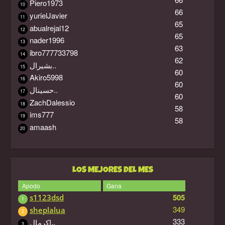
Piero1973
10
66
yurielJavier
11
65
abualrejal12
12
65
nader1996
13
63
ibro777733798
14
62
بشيرال..
15
60
Akiro5998
16
60
حسينال..
17
60
ZachDalessio
18
58
ims777
19
58
amaash
20
LOS MEJORES DEL MES
Apodo
Gana
505
s1123dsd
1
349
sheplalua
2
333
اكرمال..
3