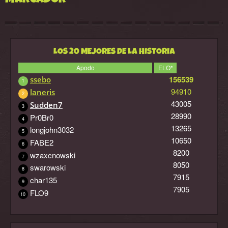
LOS 20 MEJORES DE LA HISTORIA
Apodo
ELO*
156539
ssebo
1
94910
laneris
2
43005
Sudden7
3
28990
Pr0Br0
4
13265
longjohn3032
5
10650
FABE2
6
8200
wzaxcnowski
7
8050
swarowski
8
7915
char135
9
7905
FLO9
10