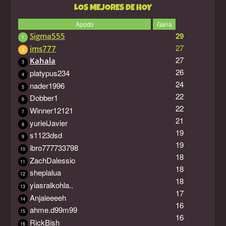
LOS MEJORES DE HOY
Apodo
Gana
29
Sigma555
1
27
ims777
2
27
Kahala
3
26
platypus234
4
24
nader1996
5
22
Dobber1
6
22
Winner12121
7
21
yurielJavier
8
19
s1123dsd
9
19
ibro777733798
10
18
ZachDalessio
11
18
sheplalua
12
18
yiasralkohla..
13
17
Anjaleeeeh
14
16
ahme.d99m99
15
16
RickBish
16