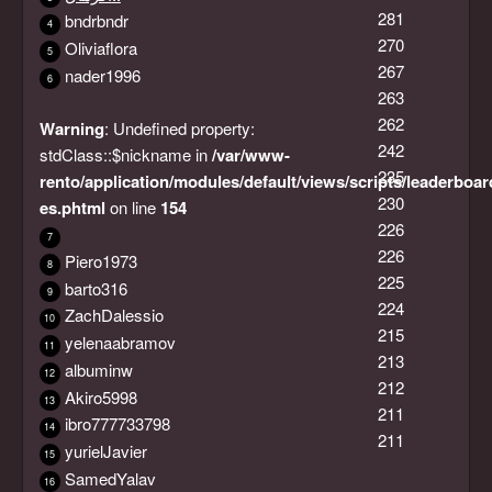
281
bndrbndr
4
270
Oliviaflora
5
267
nader1996
6
263
262
Warning
: Undefined property:
242
stdClass::$nickname in
/var/www-
235
rento/application/modules/default/views/scripts/leaderboar
230
es.phtml
on line
154
226
7
226
Piero1973
8
225
barto316
9
224
ZachDalessio
10
215
yelenaabramov
11
213
albuminw
12
212
Akiro5998
13
211
ibro777733798
14
211
yurielJavier
15
SamedYalav
16