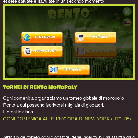
essere salvate e riavviate in un secondo momento
TORNEI DI RENTO MONOPOLY
Ogni domenica organizziamo un torneo globale di monopolio
Rento a cui possono iscriversi migliaia di giocatori.
I tornei iniziano
OGNI DOMENICA ALLE 13:00 ORA DI NEW YORK (UTC -05)
All'inizio del torneo ogni giocatore viene inserito in una stanza da 4