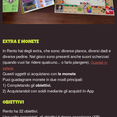
EXTRA E MONETE
In Rento hai degli extra, che sono: diverse plance, diversi dadi e
diverse pedine. Nel gioco sono presenti anche suoni scherzosi
(quando vuoi far ridere qualcuno... o farlo piangere).
Guardali in
galleria
Questi oggetti si acquistano con
le monete
Puoi guadagnare monete in due modi principali:
1) Completando gli
obiettivi.
2) Acquistandoli con soldi mediante gli acquisti In-App
OBIETTIVI
Rento ha 32 obiettivi.
Una volta completati, gli obiettivi ti danno esperienza (XP).