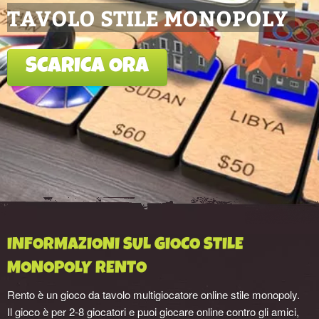
TAVOLO STILE MONOPOLY
SCARICA ORA
INFORMAZIONI SUL GIOCO STILE
MONOPOLY RENTO
Rento è un gioco da tavolo multigiocatore online stile monopoly.
Il gioco è per 2-8 giocatori e puoi giocare online contro gli amici,