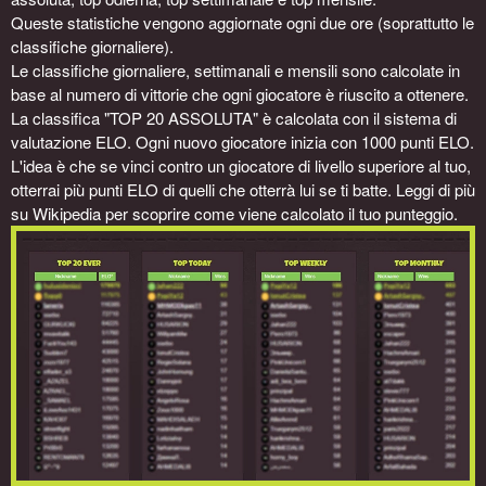
Queste statistiche vengono aggiornate ogni due ore (soprattutto le
classifiche giornaliere).
Le classifiche giornaliere, settimanali e mensili sono calcolate in
base al numero di vittorie che ogni giocatore è riuscito a ottenere.
La classifica "TOP 20 ASSOLUTA" è calcolata con il sistema di
valutazione
ELO
. Ogni nuovo giocatore inizia con 1000 punti ELO.
L'idea è che se vinci contro un giocatore di livello superiore al tuo,
otterrai più punti ELO di quelli che otterrà lui se ti batte. Leggi di più
su Wikipedia per scoprire come viene calcolato il tuo punteggio.