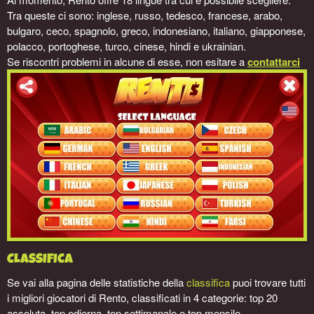
Tra queste ci sono: inglese, russo, tedesco, francese, arabo,
bulgaro, ceco, spagnolo, greco, indonesiano, italiano, giapponese,
polacco, portoghese, turco, cinese, hindi e ukrainian.
Se riscontri problemi in alcune di esse, non esitare a
contattarci
CLASSIFICA
Se vai alla pagina delle statistiche della
classifica
puoi trovare tutti
i migliori giocatori di Rento, classificati in 4 categorie: top 20
assoluta, top odierna, top settimanale e top mensile.