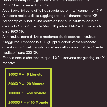
Più XP hai, più monete otterrai.
Alcuni obiettivi sono difficili da raggiungere, ma ti danno molti XP.
Altri sono molto facili da raggiungere, ma ti daranno meno XP.
Ad esempio: "Vinci in una partita online" è un risultato facile e ti
darà solo 100 XP, mentre "Vinci 10 partite di fila" è difficile, ma ti
darà 3500 XP.
Altri risultati sono di livello moderato da sbloccare: Il risultato
"Raggiunto il monopolio su 3 gruppi di colori" verrà sbloccato
quando avrai 3 set completi di terreni dello stesso colore. Questo
risultato ti darà 300 XP.
Ecco la tabella che mostra quanti XP ti servono per guadagnare X
monete:
1000XP = +5 Monete
5000XP = +20 Monete
10000XP = +50 Monete
20000XP = +100 Monete