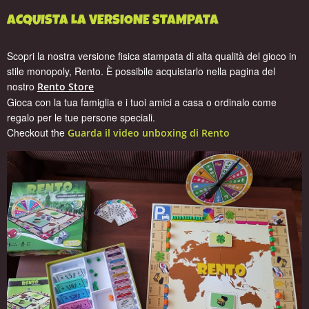
ACQUISTA LA VERSIONE STAMPATA
Scopri la nostra versione fisica stampata di alta qualità del gioco in
stile monopoly, Rento. È possibile acquistarlo nella pagina del
nostro
Rento Store
Gioca con la tua famiglia e i tuoi amici a casa o ordinalo come
regalo per le tue persone speciali.
Checkout the
Guarda il video unboxing di Rento