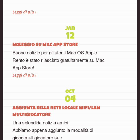
Leggi di più ›
Jan
12
NOLEGGIO SU MAC APP STORE
Buone notizie per gli utenti Mac OS Apple
Rento è stato rilasciato gratuitamente su Mac
App Store!
Leggi di più ›
Oct
04
AGGIUNTA DELLA RETE LOCALE WIFI/LAN
MULTIGIOCATORE
Una splendida notizia amici,
Abbiamo appena aggiunto la modalità di
gioco multigiocatore su r