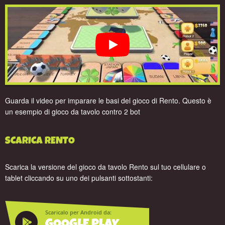
Guarda il video per imparare le basi del gioco di Rento. Questo è
un esempio di gioco da tavolo contro 2 bot
SCARICA RENTO
Scarica la versione del gioco da tavolo Rento sul tuo cellulare o
tablet cliccando su uno dei pulsanti sottostanti:
Scaricalo per Android da:
GOOGLE PLAY