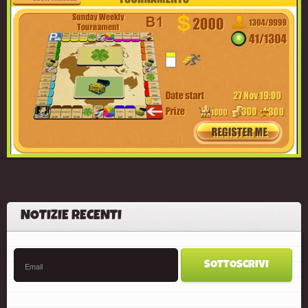
NOTIZIE RECENTI
SOTTOSCRIVI