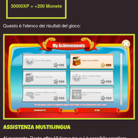
30000XP = +200 Monete
Questo è l'elenco dei risultati del gioco:
ASSISTENZA MULTILINGUA
Al momento, Rento offre 18 lingue tra cui è possibile scegliere.